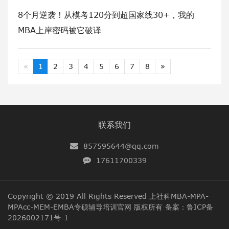
8个月逆袭！从模考120分到超国家线30+，我的
MBA上岸密码被它破译
«
1
2
3
4
5
6
7
8
»
联系我们
857595644@qq.com
17611700339
Copyright © 2019 All Rights Reserved
上社科MBA-MPA-
MPAcc-MEM-EMBA专硕辅导培训官网
版权所有 备案：
鲁ICP备
2026002171号-1