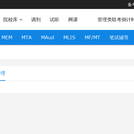
备
院校库
调剂
试听
网课
管理类联考倒计
MEM
MTA
MAud
MLIS
MF/MT
笔试辅导
管理