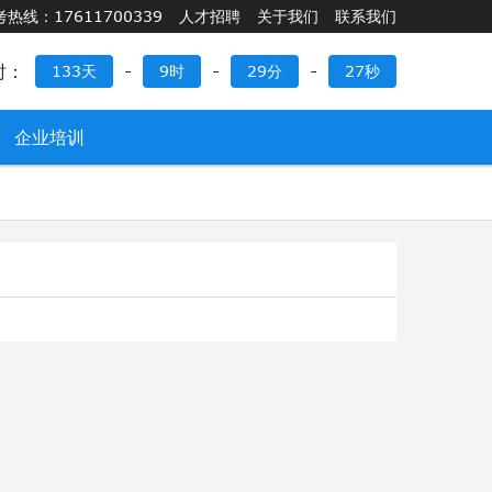
考热线：17611700339
人才招聘
关于我们
联系我们
时：
133天
-
9时
-
29分
-
26秒
企业培训