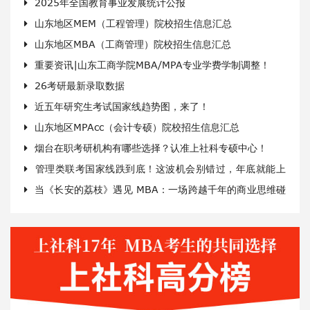
2025年全国教育事业发展统计公报
谭*波
上社科考研
山东地区MEM（工程管理）院校招生信息汇总
哈尔滨工程大学
200
山东地区MBA（工商管理）院校招生信息汇总
范*利
上社科考研
重要资讯|山东工商学院MBA/MPA专业学费学制调整！
曲阜师范大学
201
26考研最新录取数据
赵*钧
上社科考研
近五年研究生考试国家线趋势图，来了！
哈尔滨工程大学
201
山东地区MPAcc（会计专硕）院校招生信息汇总
翟*蕊
上社科考研
烟台在职考研机构有哪些选择？认准上社科专硕中心！
清华大学
205
管理类联考国家线跌到底！这波机会别错过，年底就能上
徐*
上社科考研
当《长安的荔枝》遇见 MBA：一场跨越千年的商业思维碰
山东大学
206
岸
撞
谭*波
上社科考研
哈尔滨工程大学
200
范*利
上社科考研
曲阜师范大学
201
赵*钧
上社科考研