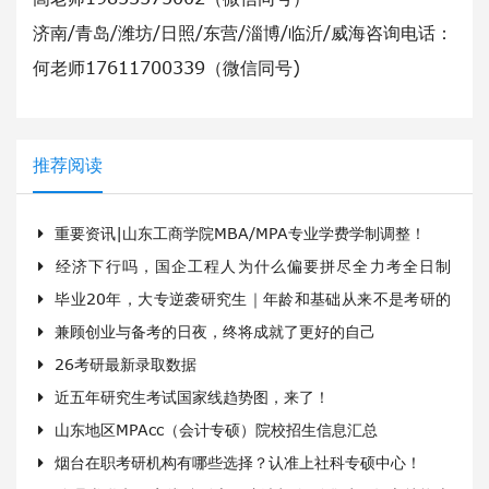
济南/青岛/潍坊/日照/东营/淄博/临沂/威海咨询电话：
何老师17611700339（微信同号)
推荐阅读
重要资讯|山东工商学院MBA/MPA专业学费学制调整！
经济下行吗，国企工程人为什么偏要拼尽全力考全日制
毕业20年，大专逆袭研究生｜年龄和基础从来不是考研的
MBA？
兼顾创业与备考的日夜，终将成就了更好的自己
限制
26考研最新录取数据
近五年研究生考试国家线趋势图，来了！
山东地区MPAcc（会计专硕）院校招生信息汇总
烟台在职考研机构有哪些选择？认准上社科专硕中心！