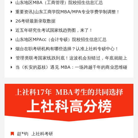
山东地区MBA（工商管理）院校招生信息汇总
谭*波
上社科考研
重要资讯|山东工商学院MBA/MPA专业学费学制调整！
哈尔滨工程大学
200
26考研最新录取数据
范*利
上社科考研
近五年研究生考试国家线趋势图，来了！
曲阜师范大学
201
山东地区MPAcc（会计专硕）院校招生信息汇总
赵*钧
上社科考研
烟台在职考研机构有哪些选择？认准上社科专硕中心！
哈尔滨工程大学
201
管理类联考国家线跌到底！这波机会别错过，年底就能上
翟*蕊
上社科考研
当《长安的荔枝》遇见 MBA：一场跨越千年的商业思维碰
清华大学
205
岸
撞
徐*
上社科考研
山东大学
206
谭*波
上社科考研
哈尔滨工程大学
200
范*利
上社科考研
曲阜师范大学
201
赵*钧
上社科考研